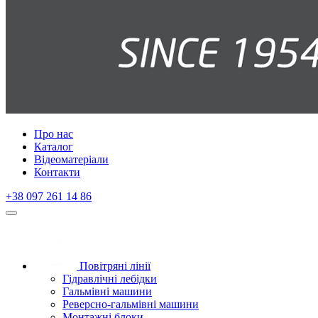
Про нас
Каталог
Відеоматеріали
Контакти
+38 097 261 14 86
Повітряні лінії
Гідравлічні лебідки
Гальмівні машини
Реверсно-гальмівні машини
Монтажні блоки