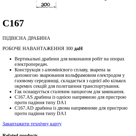
C167
ПІДВІСНА ДРАБИНА
РОБОЧЕ НАВАНТАЖЕННЯ 300
даН
Вертикальні драбини для виконання робіт на опорах
електропередач.
Конструкція з алюмінієвого сплаву, зварена за
допомогою зварювання вольфрамовим електродом у
газовому середовищі, складається з однієї або кількох
окремих секцій для полегшення транспортування.
Гак оснащується сталевим ланцюгом для замикання.
C167.AS драбина із однією напрямною для пристрою
проти падіння типу DA1
C167.AD драбина із двома напрямними для пристрою
проти падіння типу DA1
Завантажити технічну карту
Related products