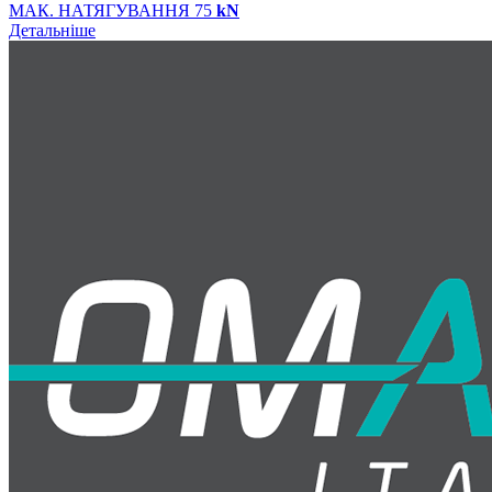
МАК. НАТЯГУВАННЯ 75
kN
Детальніше