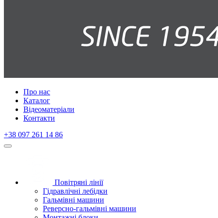
Про нас
Каталог
Відеоматеріали
Контакти
+38 097 261 14 86
Повітряні лінії
Гідравлічні лебідки
Гальмівні машини
Реверсно-гальмівні машини
Монтажні блоки