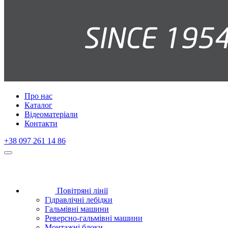
Про нас
Каталог
Відеоматеріали
Контакти
+38 097 261 14 86
Повітряні лінії
Гідравлічні лебідки
Гальмівні машини
Реверсно-гальмівні машини
Монтажні блоки